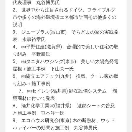
代表理事 丸谷博男氏
2、 世界中から注目されるドイツ、フライブルグ
市や多くの海外環境省エネ都市計画その他多くの
説明
3、 ジュープラス(富山市) そらどまの家の実践発
表 永森裕章氏
4、 ㈱平野住建(滋賀県) 合理的で美しい住宅の取
り組み 平野勝氏
5、 ㈱タニタハウジング(東京) 美しい太陽光発電
屋根＋施工事例 下山真一氏
6、 ㈱協立エアテック(九州) 換気、クール暖の取
り組み＋施工事例
7、 ㈱セイレン(福井県) 顕在設備システム 環
境商材に付いて発表
8、 酒井化学工業㈱(福井県) 遮熱シートの普及
と施工事例 笹本洋一氏
9、 エコハウス研究会(東京) 木の断熱材、ウッド
ハァイバーの効果と施工例 丸谷博男氏