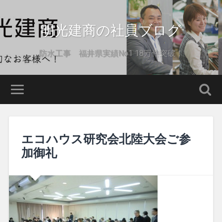
明光建商の社員ブログ
防水工事 福井県実績No1 18万件突破！
エコハウス研究会北陸大会ご参
加御礼