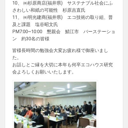
10、 ㈱杉原商店(福井県) サステナブル社会にふ
さわしい和紙の可能性 杉原吉直氏
11、 ㈱明光建商(福井県) エコ技術の取り組、普
及と課題 塩谷昭文氏
PM7:00~10:00 懇親会 鯖江市 バーステーショ
ン 約30名の皆様
皆様長時間の勉強会大変お疲れ様で御座いまし
た。
お話しとご縁を大切に本年も何卒エコハウス研究
会よろしくお願いいたします。