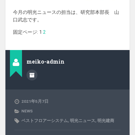
今月の明光ニュースの担当は、研究部本部長 山
口武志です。
固定ページ:
1
2
meiko-admin
2021年5月7日
NEWS
ベストフロアーシステム
,
明光ニュース
,
明光建商