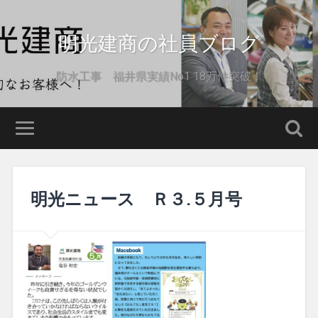
明光建商の社員ブログ
防水工事 福井県実績No1 18万件突破！
明光ニュース Ｒ３.５月号