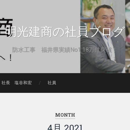
明光建商の社員ブログ
防水工事 福井県実績No1 18万件突破！
社長 塩谷和宏
社員
MONTH
4月 2021