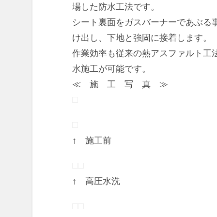
場した防水工法です。
シート裏面をガスバーナーであぶる
け出し、下地と強固に接着します。
作業効率も従来の熱アスファルト工
水施工が可能です。
≪ 施 工 写 真 ≫
↑ 施工前 
↑ 高圧水洗 