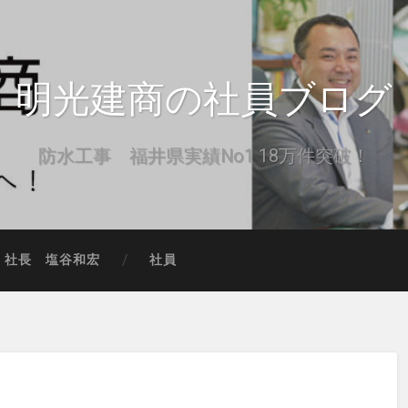
明光建商の社員ブログ
防水工事 福井県実績No1 18万件突破！
社長 塩谷和宏
社員