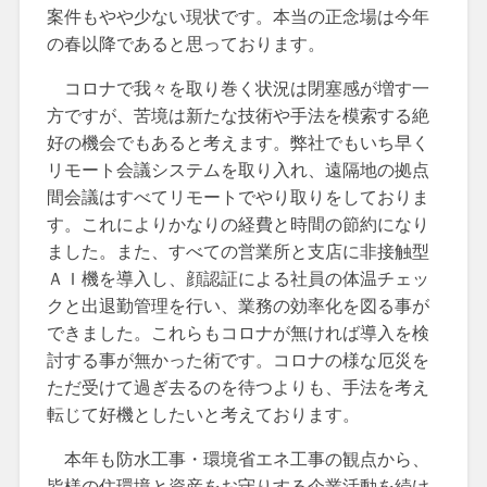
案件もやや少ない現状です。本当の正念場は今年
の春以降であると思っております。
コロナで我々を取り巻く状況は閉塞感が増す一
方ですが、苦境は新たな技術や手法を模索する絶
好の機会でもあると考えます。弊社でもいち早く
リモート会議システムを取り入れ、遠隔地の拠点
間会議はすべてリモートでやり取りをしておりま
す。これによりかなりの経費と時間の節約になり
ました。また、すべての営業所と支店に非接触型
ＡＩ機を導入し、顔認証による社員の体温チェッ
クと出退勤管理を行い、業務の効率化を図る事が
できました。これらもコロナが無ければ導入を検
討する事が無かった術です。コロナの様な厄災を
ただ受けて過ぎ去るのを待つよりも、手法を考え
転じて好機としたいと考えております。
本年も防水工事・環境省エネ工事の観点から、
皆様の住環境と資産をお守りする企業活動を続け